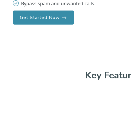
Bypass spam and unwanted calls.
Get Started Now
Key Featu