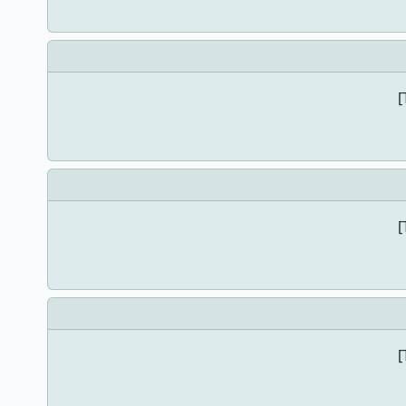
[
[
[