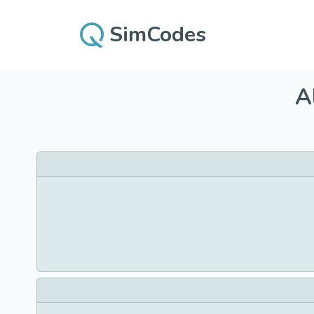
SimCodes
A