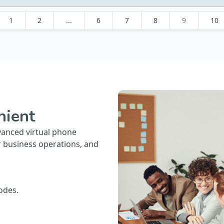
1
2
...
6
7
8
9
10
nient
vanced virtual phone
r business operations, and
odes.