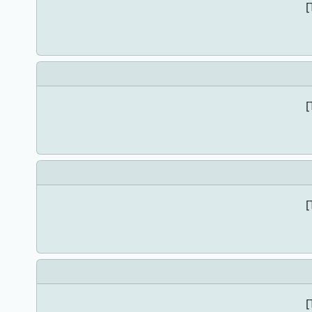
[
[
[
[