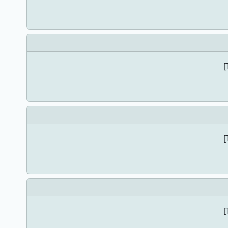
[
[
[