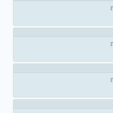
[
[
[