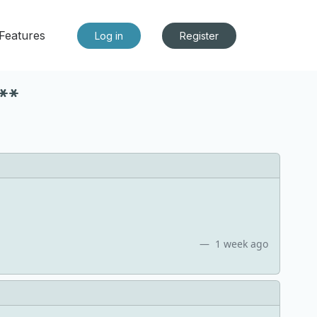
Features
Log in
Register
**
1 week ago